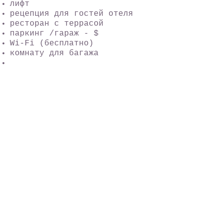
лифт
рецепция для гостей отеля
ресторан с террасой
паркинг /гараж - $
Wi-Fi (бесплатно)
комнату для багажа
Услуги, развлечения
SPA центр: сауна, турецкая
баня, джакузи, солевая
комната, массаж - $, терраса
для принятия солнечных ванн
Для детей
детская кроватка — $
Питание
: ВВ, НВ
питание в ресторане отеля