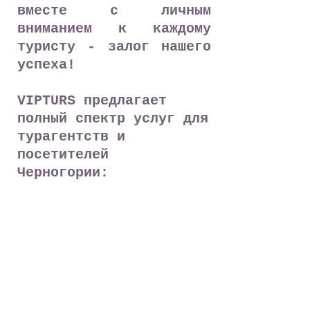
вместе с личным
вниманием к каждому
туристу - залог нашего
успеха!
VIPTURS
предлагает
полный спектр услуг для
турагентств и
посетителей
Черногории:
- размещение в отелях
и частном секторе,
- трансферы,
- обзорные туры,
- индивидуальные и
групповые экскурсии,