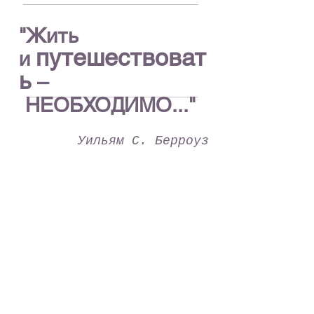
"Жить
путешествоват
и
ь
–
НЕОБХОДИМО..."
Уильям С. Берроуз