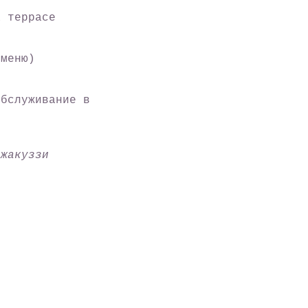
а террасе
 меню)
обслуживание в
джакуззи