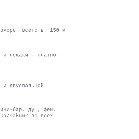
томоре, всего в 150 м
ы и лежаки - платно
м и двуспальной
мини-бар, душ, фен,
рка/чайник во всех