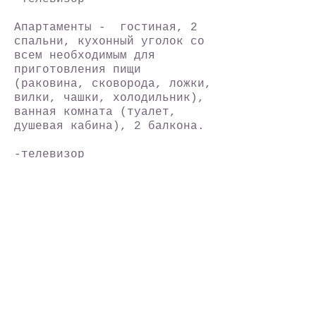
Апартаменты - гостиная, 2
спальни, кухонный уголок со
всем необходимым для
приготовления пищи
(раковина, сковорода, ложки,
вилки, чашки, холодильник),
ванная комната (туалет,
душевая кабина), 2 балкона.
-телевизор
Развлечения и спорт:
Отель предлагает услуги по
организации:
- морских прогулок
- экскурсий
- рыбалки
- дайвинга
Рестораны, бары:
- небольшой ресторан, где
можно попробовать как