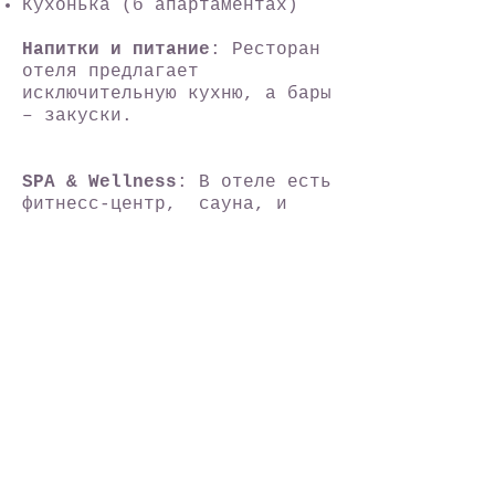
Кухонька (б апартаментах)
Напитки и питание
: Ресторан
отеля предлагает
исключительную кухню, а бары
– закуски.
SPA & Wellness
: В отеле есть
фитнесс-центр, сауна, и
джакуззи.
Инфраструктура
: Для каждого
гостя зарезервировано место
на паркинге.