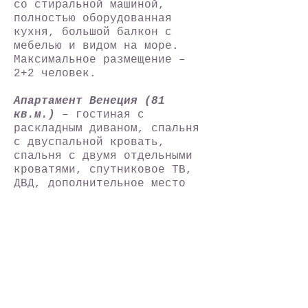
со стиральной машиной,
полностью оборудованная
кухня, большой балкон с
мебелью и видом на море.
Максимальное размещение –
2+2 человек.
Апартамент Венеция (81
кв.м.)
– гостиная с
раскладным диваном, спальня
с двуспальной кровать,
спальня с двумя отдельными
кроватями, спутниковое ТВ,
ДВД, дополнительное место
(раскладушка), ванная
комната с душем, джакуззи,
постирочная со стиральной
машиной, полностью
оборудованная кухня, большой
балкон с мебелью и видом на
море. Максимальное
размещение – 4+2 человек.