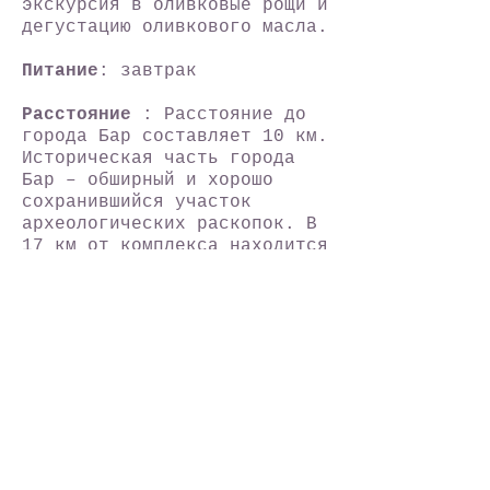
экскурсия в оливковые рощи и
дегустацию оливкового масла.
Питание
: завтрак
Расстояние
: Расстояние до
города Бар составляет 10 км.
Историческая часть города
Бар – обширный и хорошо
сохранившийся участок
археологических раскопок. В
17 км от комплекса находится
город Улцинь, где вы сможете
посетить популярный песчаный
пляж Велика Плажа. До
нудистского пляжа на реке
Ада Бояна – 15 км.
В поселке Добра-Вода
останавливаются местные
автобусы, на которых можно
доехать до автобусных
вокзалов городов Бар и
Ульцин. Ближайший аэропорт