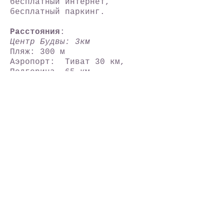
бесплатный интернет,
бесплатный паркинг
.
Расстояния
:
Центр Будвы:
3км
Пляж: 300 м
Аэропорт: Тиват 30 км,
Подгорица 65 км
Автовокзал: 3 км. Остановка
– 100 м.
Ж/д: 40 км
Больница: 3 км
Супермаркет: 50 м
Дискотека: 300 м