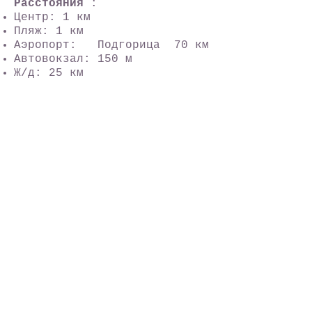
Расстояния
:
Центр: 1 км
Пляж: 1 км
Аэропорт: Подгорица 70 км
Автовокзал: 150 м
Ж/д: 25 км
Больница: 1 км
Маркет: 50 м
Дискотека: 300 м
Другое
:
Животные НЕТ
Курение ДА
Праечная ДА
Room service ДА
Интернет ДА