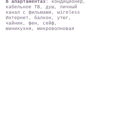
В апартаментах
: кондиционер,
кабельное ТВ, душ, личный
канал с фильмами, wireless
Интернет, балкон, утюг,
чайник,
фен, сейф,
миникухня, микроволновая
печь
Рестораны
:
ресторан с
завтраком "шведский стол"
Инфраструктура
: Интернет,
гараж.
, рецепция 24 часа,
обслуживание в номерах,
детская кроватка и стульчик,
сейф на рецепции
Расстояния
:
Центр – 1 км,
Автовокзал - 800 м,
Аэропорт Тиват – 20 км,
Аэропорт Подгорица – 60 км,