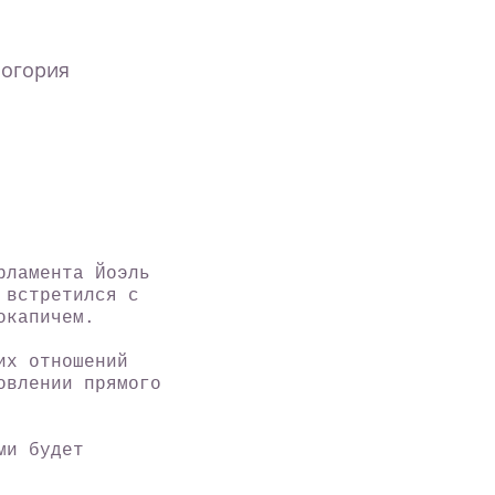
ногория
ламента Йоэль
 встретился с
окапичем.
их отношений
овлении прямого
ми будет