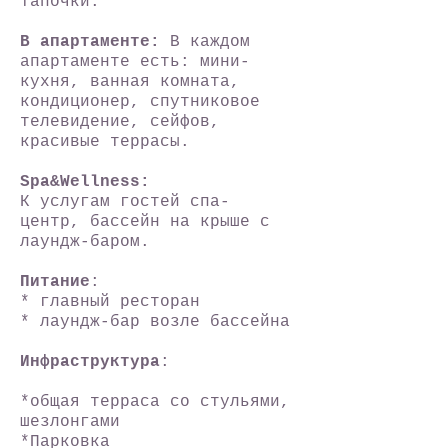
тапочки.
В апартаменте:
В каждом
апартаменте есть: мини-
кухня, ванная комната,
кондиционер, спутниковое
телевидение, сейфов,
красивые террасы.
Spa&Wellness:
К услугам гостей спа-
центр, бассейн на крыше с
лаундж-баром.
Питание
:
* главный ресторан
* лаундж-бар возле бассейна
Инфраструктура
:
*общая терраса со стульями,
шезлонгами
*Парковка