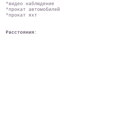
*видео наблюдение
*прокат автомобилей
*прокат яхт
Расстояния
:
*Бар – 7 км
*Ульцинь – 15 км
*Сукобин (Албания) - 15 км
*Дубровник - 75 км
*Расстояние от аэропортов
Тиват и Подгорица -50 км,
*Ж/д вокзал – 10 км.