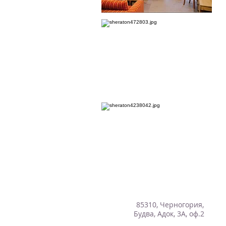
85310, Черногория,
Будва, Адок, 3А, оф.2
Vipturs.ind@gmail.com