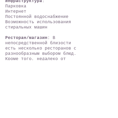
Инфраструктура
:
Парковка
Интернет
Постоянной водоснабжение
Возможность использования
стиральных машин
Ресторан/магазин
: В
непосредственной близости
есть несколько ресторанов с
разнообразным выбором блюд.
Кроме того, недалеко от
виллы является несколько
магазинов, аптека и прокат
автомобилей.
Расстояния
:
Расстояние до моря: 250 м
Автовокзал в Будве: 5 км
Расстояние от
железнодорожной станции: 30
км
Расстояние от аэропорта