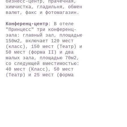
бизнесс-центр, прачечная,
химчистка, гладильня, обмен
валют, факс и фотомагазин.
Конференц-центр
: В отеле
"Принцесс" три конференц-
зала: главный зал, площадью
150м2, включает 120 мест
(класс), 150 мест (Театр) и
50 мест (форма II) и два
малых зала, площадью 70м2,
со следующей вместимостью:
40 мест (Класс), 50 мест
(Театр) и 25 мест (форма
II).
В каждом зале современное
аудио и видеооборудование,
компьютер и принтер,
проектор, экран (Размеры 240
x 240), DVD, TВ, видео,
флипчарт, колонки и
микрофоны, доступе в
Интернет, факс, сканер.