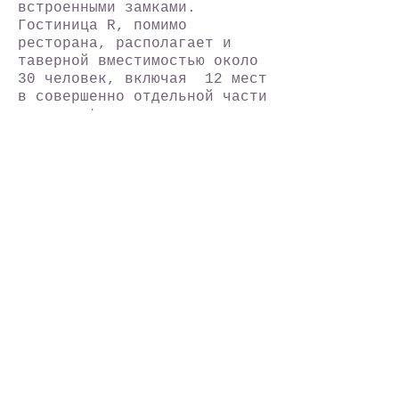
встроенными замками.
Гостиница R, помимо
ресторана, располагает и
таверной вместимостью около
30 человек, включая 12 мест
в совершенно отдельной части
– separate
SPA & Wellness
: Открытый
пляжный бассейн длиной 18
метров, неправильной формы,
глубиной от 60 см до 145 см.
Бассейн особенно подходит
для семей с детьми.
Расстояния
:
От порта Бар - 10 км
До Набережной - на берегу
Ж/д 10 км
Автобусная остановка - 500
м
Аэропорты: Тиват 75 км,