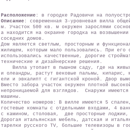
Расположение
: в городке Радовичи на полуостр
Описание
: современная 3-уровневая вилла обще
м. Участок 500 кв. м окружен зарослями сосно
а находится на окраине городка на возвышении
соседних домов.
Дом является светлым, просторным и функциона
жилищем, которым мало пользовались. При его 
использовались качественные, дорогие стройма
технические и дизайнерские решения.
Вилла утопает в пышном саду, где на живых
и олеандры, растут вековые пальмы, кипарис, 
ели и эвкалипт с гигантской кроной. Двор вым
Вместо забора участок окружен плотной высоко
непроницаемой для взглядов. Снаружи имеются
машины.
Количество номеров: В вилле имеются 5 спален
гостевые комнаты с отдельными входами, 4 ван
с камином, столовая, две просторные лоджии,
Дорогая итальянская мебель, датская и италья
тарелки русского ТV, большие телевизоры в го