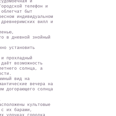
судомоечная и
Городской телефон и
 облегчат быт
ресном индивидуальном
 древнеримских вилл и
ленью,
то в дневной знойный
жно установить
 и прохладный
 даёт возможность
летнего солнца, а
ости.
амный вид на
мантические вечера на
ом догорающего солнца
.
асположены культовые
 с их барами,
их улочках городка