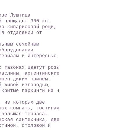
ове Луштица
й площадью 300 кв.
во-кипарисовой рощи,
 в отдалении от
льным семейным
оборудовании
териалы и интересные
 газонах цветут розы
маслины, аргентинские
ощен диким камнем.
й живой изгородью,
 крытые паркинги на 4
, из которых две
ных комнаты, гостиная
 большая терраса.
нская сантехника, две
стиной, столовой и