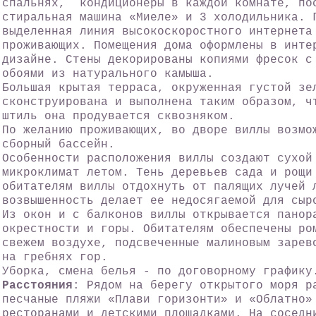
спальнях, кондиционеры в каждой комнате, по
стиральная машина «Миеле» и 3 холодильника. 
выделенная линия высокоскоростного интернета
проживающих. Помещения дома оформлены в инте
дизайне. Стены декорированы копиями фресок с
обоями из натурального камыша.
Большая крытая терраса, окруженная густой зе
сконструирована и выполнена таким образом, ч
штиль она продувается сквозняком.
По желанию проживающих, во дворе виллы возмо
сборный бассейн.
Особенности расположения виллы создают сухой
микроклимат летом. Тень деревьев сада и рощи
обитателям виллы отдохнуть от палящих лучей 
возвышенность делает ее недосягаемой для сыр
Из окон и с балконов виллы открывается панор
окрестности и горы. Обитателям обеспечены ро
свежем воздухе, подсвеченные малиновым зарев
на гребнях гор.
Уборка, смена белья - по договорному графику
Расстояния
: Рядом на берегу открытого моря р
песчаные пляжи «Плави горизонти» и «Облатно»
ресторанами и детскими площадками. На соседн