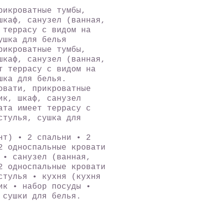
рикроватные тумбы,
шкаф, санузел (ванная,
 террасу с видом на
ушка для белья
рикроватные тумбы,
шкаф, санузел (ванная,
т террасу с видом на
шка для белья.
овати, прикроватные
ик, шкаф, санузел
ата имеет террасу с
стулья, сушка для
нт) • 2 спальни • 2
2 односпальные кровати
 • санузел (ванная,
2 односпальные кровати
стулья • кухня (кухня
ик • набор посуды •
 сушки для белья.