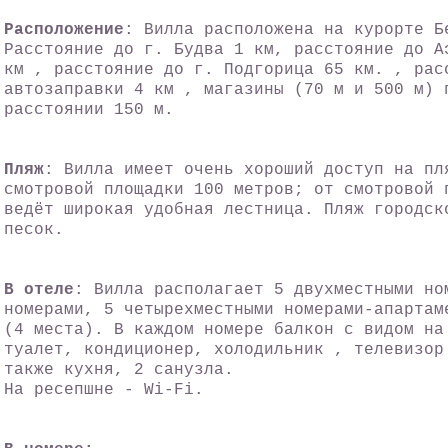
Расположение
: Вилла расположена на курорте Б
Расстояние до г. Будва 1 км, расстояние до А
км , расстояние до г. Подгорица 65 км. , рас
автозаправки 4 км , магазины (70 м и 500 м) 
расстоянии 150 м.
Пляж
: Вилла имеет очень хороший доступ на пл
смотровой площадки 100 метров; от смотровой 
ведёт широкая удобная лестница. Пляж городск
песок.
В отеле
: Вилла располагает 5 двухместными но
номерами, 5 четырехместными номерами-апарта
(4 места). B каждом номере балкон c видом на
туалет, кондиционер, холодильник , телевизор
также кухня, 2 санузла.
На ресепшне - Wi-Fi.