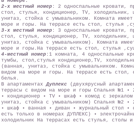
В номере:
2-х местный номер
: 2 односпальные кровати, п
cтол, стулья, кондиционер, TV, холодильник, 
унитаз, cтойка с умывальником. Комната имеет
море и горы. На террасе есть стол, стулья ,с
3-х местный номер
: 3 односпальные кровати, п
стол, стулья, кондиционер, TV, холодильник, 
унитаз, cтойка с умывальником). Комната имее
море и горы.На террасе есть стол, стулья ,су
4-местный номер
:1 комната, 4 односпальные кр
тумбы, стол,стулья кондиционер,TV, холодильн
(ванная, унитаз, cтойка с умывальником. Комн
видом на море и горы. На террасе есть стол, 
белья.
В апартаментах
Дуплекс
(двухярусный апартаме
террасы с видом на море и горы Спальня №1 • 
• кондиционер • TV • шкаф • комод с зеркалом
унитаз, cтойка с умывальником) Спальня №2 • 
• шкаф • ванная • диван • журнальный стол • 
есть только в номерах ДУПЛЕКС) • электрочайн
холодильник На террасах есть стулья, столы и