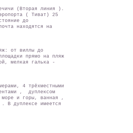
ечичи (Вторая линия ).
эропорта ( Тиват) 25
стояние до
почта находятся на
яж: от виллы до
площадки прямо на пляж
ой, мелкая галька -
мерами, 4 трёхместными
ментами , дуплексом
 море и горы, ванная ,
 . В дуплексе имеется