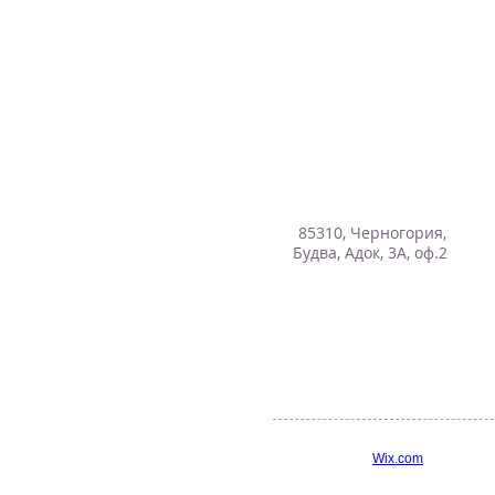
85310, Черногория,
Будва, Адок, 3А, оф.2
Vipturs.ind@gmail.com
vipturs.montenegro@gmail.com
+382(69) 202-676
+382(69) 605-557
+382(33) 459-636
© 2014 «VIPTURS».
Сайт создан на
Wix.com