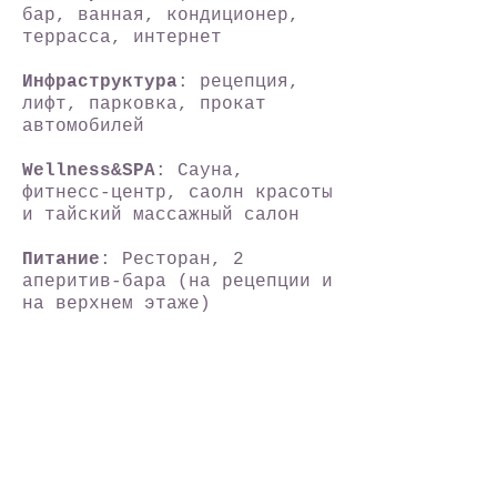
бар, ванная, кондиционер,
террасса, интернет
Инфраструктура
: рецепция,
лифт, парковка, прокат
автомобилей
Wellness&SPA
: Сауна,
ф
итнесс-центр, саолн красоты
и тайский массажный салон
Питание
:
Ресторан
,
2
аперитив-бара (на рецепции и
на верхнем этаже)
Конференц-зал
На последнем этаже отеля
расположен конференц-зал.
Постоянные инвестиции в
инфраструктуру конференц-
зала, позволяют
организовывать семинары с