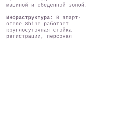
машиной и обеденной зоной.
Инфраструктура
: В апарт-
отеле Shine работает
круглосуточная стойка
регистрации, персонал
которой поможет вам с
организацией экскурсий и
туров. Услуги химчистки, а
также прачечной и гладильные
услуги предоставляются за
дополнительную плату. Места
на бесплатной частной
парковке предоставляются
только по предварительному
запросу.