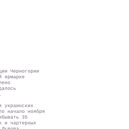
ии Черногории
й ярмарке
лено
далось
.
 украинских
по начало ноября
ибывать 35
х и чартерных